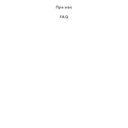
Про нас
FAQ
Ресурси
Новини платформи
База знань
Форум спільноти
Ліцензійні умови
Регламент підтримки
Функціонал
Контактні телефони:
(066) 870-10-10